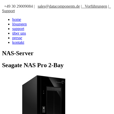
+49 30 29009084 |
sales@datacomponents.de
|
Vorführungen
|
Support
home
lösungen
support
über uns
presse
kontakt
NAS-Server
Seagate NAS Pro 2-Bay