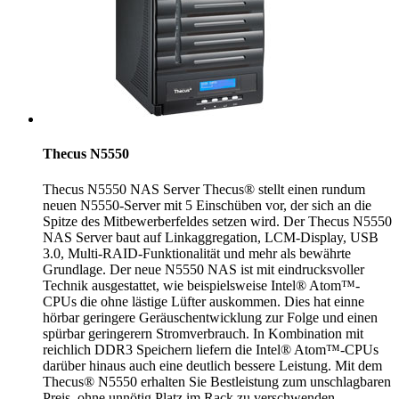
Thecus N5550
Thecus N5550 NAS Server Thecus® stellt einen rundum
neuen N5550-Server mit 5 Einschüben vor, der sich an die
Spitze des Mitbewerberfeldes setzen wird. Der Thecus N5550
NAS Server baut auf Linkaggregation, LCM-Display, USB
3.0, Multi-RAID-Funktionalität und mehr als bewährte
Grundlage. Der neue N5550 NAS ist mit eindrucksvoller
Technik ausgestattet, wie beispielsweise Intel® Atom™-
CPUs die ohne lästige Lüfter auskommen. Dies hat einne
hörbar geringere Geräuschentwicklung zur Folge und einen
spürbar geringerern Stromverbrauch. In Kombination mit
reichlich DDR3 Speichern liefern die Intel® Atom™-CPUs
darüber hinaus auch eine deutlich bessere Leistung. Mit dem
Thecus® N5550 erhalten Sie Bestleistung zum unschlagbaren
Preis, ohne unnötig Platz im Rack zu verschwenden,