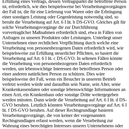
Erfüllung eines Vertrags, dessen Vertragspartei die betroffene Person
ist, erforderlich, wie dies beispielsweise bei Verarbeitungsvorgängen
der Fall ist, die für eine Lieferung von Waren oder die Erbringung
einer sonstigen Leistung oder Gegenleistung notwendig sind, so
beruht die Verarbeitung auf Art. 6 I lit. b DS-GVO. Gleiches gilt für
solche Verarbeitungsvorgänge die zur Durchführung
vorvertraglicher Maßnahmen erforderlich sind, etwa in Fällen von
Anfragen zu unseren Produkten oder Leistungen. Unterliegt unser
Unternehmen einer rechtlichen Verpflichtung durch welche eine
Verarbeitung von personenbezogenen Daten erforderlich wird, wie
beispielsweise zur Erfüllung steuerlicher Pflichten, so basiert die
Verarbeitung auf Art. 6 I lit. c DS-GVO. In seltenen Fällen könnte
die Verarbeitung von personenbezogenen Daten erforderlich
werden, um lebenswichtige Interessen der betroffenen Person oder
einer anderen natürlichen Person zu schützen. Dies wäre
beispielsweise der Fall, wenn ein Besucher in unserem Betrieb
verletzt werden würde und daraufhin sein Name, sein Alter, seine
Krankenkassendaten oder sonstige lebenswichtige Informationen an
einen Arzt, ein Krankenhaus oder sonstige Dritte weitergegeben
werden müssten. Dann würde die Verarbeitung auf Art. 6 I lit. d DS-
GVO beruhen. Letztlich könnten Verarbeitungsvorgänge auf Art. 6 I
lit. f DS-GVO beruhen. Auf dieser Rechtsgrundlage basieren
Verarbeitungsvorgänge, die von keiner der vorgenannten
Rechtsgrundlagen erfasst werden, wenn die Verarbeitung zur
Wahrung eines berechtigten Interesses unseres Unternehmens oder