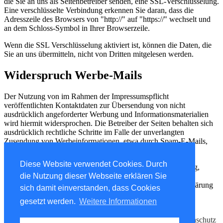
die Sie an uns als Seitenbetreiber senden, eine SSL-Verschlüsselung.
Eine verschlüsselte Verbindung erkennen Sie daran, dass die
Adresszeile des Browsers von "http://" auf "https://" wechselt und
an dem Schloss-Symbol in Ihrer Browserzeile.
Wenn die SSL Verschlüsselung aktiviert ist, können die Daten, die
Sie an uns übermitteln, nicht von Dritten mitgelesen werden.
Widerspruch Werbe-Mails
Der Nutzung von im Rahmen der Impressumspflicht
veröffentlichten Kontaktdaten zur Übersendung von nicht
ausdrücklich angeforderter Werbung und Informationsmaterialien
wird hiermit widersprochen. Die Betreiber der Seiten behalten sich
ausdrücklich rechtliche Schritte im Falle der unverlangten
Zusendung von Werbeinformationen, etwa durch Spam-E-Mails,
vor.
Diese Website verwendet Cookies. Durch
Quellenangaben:
eRecht24 Datenschutzerklärung,
e-recht24.de
eRecht24 Datenschutzerklärung für Facebook,
die Nutzung dieser Webseite erklären Sie
Datenschutzerklärung für Google Analytics, Datenschutzerklärung
sich damit einverstanden, dass Cookies
für Google Adsense, Google +1 Datenschutzerklärung,
gesetzt werden.
Weitere Informationen
Datenschutzerklärung für Twitter
© 2018 Data Components K+S GmbH
Impressum
|
Datenschutz