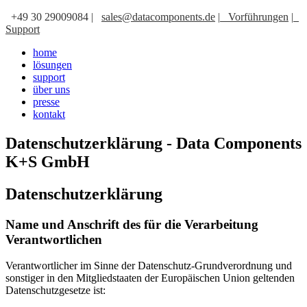
+49 30 29009084 |
sales@datacomponents.de
|
Vorführungen
|
Support
home
lösungen
support
über uns
presse
kontakt
Datenschutzerklärung - Data Components
K+S GmbH
Datenschutzerklärung
Name und Anschrift des für die Verarbeitung
Verantwortlichen
Verantwortlicher im Sinne der Datenschutz-Grundverordnung und
sonstiger in den Mitgliedstaaten der Europäischen Union geltenden
Datenschutzgesetze ist: