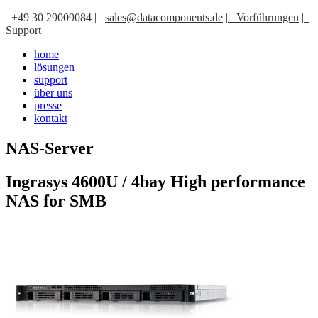
+49 30 29009084 |
sales@datacomponents.de
|
Vorführungen
|
Support
home
lösungen
support
über uns
presse
kontakt
NAS-Server
Ingrasys 4600U / 4bay High performance
NAS for SMB