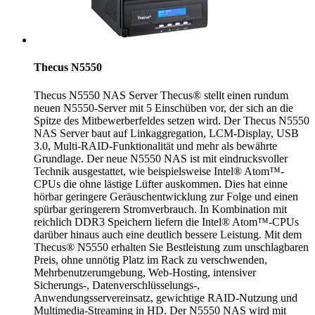
Thecus N5550
Thecus N5550 NAS Server Thecus® stellt einen rundum
neuen N5550-Server mit 5 Einschüben vor, der sich an die
Spitze des Mitbewerberfeldes setzen wird. Der Thecus N5550
NAS Server baut auf Linkaggregation, LCM-Display, USB
3.0, Multi-RAID-Funktionalität und mehr als bewährte
Grundlage. Der neue N5550 NAS ist mit eindrucksvoller
Technik ausgestattet, wie beispielsweise Intel® Atom™-
CPUs die ohne lästige Lüfter auskommen. Dies hat einne
hörbar geringere Geräuschentwicklung zur Folge und einen
spürbar geringerern Stromverbrauch. In Kombination mit
reichlich DDR3 Speichern liefern die Intel® Atom™-CPUs
darüber hinaus auch eine deutlich bessere Leistung. Mit dem
Thecus® N5550 erhalten Sie Bestleistung zum unschlagbaren
Preis, ohne unnötig Platz im Rack zu verschwenden,
Mehrbenutzerumgebung, Web-Hosting, intensiver
Sicherungs-, Datenverschlüsselungs-,
Anwendungsservereinsatz, gewichtige RAID-Nutzung und
Multimedia-Streaming in HD. Der N5550 NAS wird mit