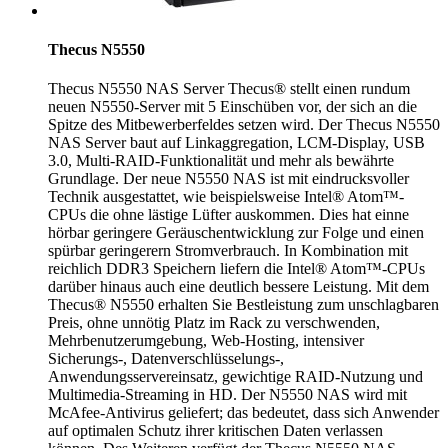
Thecus N5550
Thecus N5550 NAS Server Thecus® stellt einen rundum
neuen N5550-Server mit 5 Einschüben vor, der sich an die
Spitze des Mitbewerberfeldes setzen wird. Der Thecus N5550
NAS Server baut auf Linkaggregation, LCM-Display, USB
3.0, Multi-RAID-Funktionalität und mehr als bewährte
Grundlage. Der neue N5550 NAS ist mit eindrucksvoller
Technik ausgestattet, wie beispielsweise Intel® Atom™-
CPUs die ohne lästige Lüfter auskommen. Dies hat einne
hörbar geringere Geräuschentwicklung zur Folge und einen
spürbar geringerern Stromverbrauch. In Kombination mit
reichlich DDR3 Speichern liefern die Intel® Atom™-CPUs
darüber hinaus auch eine deutlich bessere Leistung. Mit dem
Thecus® N5550 erhalten Sie Bestleistung zum unschlagbaren
Preis, ohne unnötig Platz im Rack zu verschwenden,
Mehrbenutzerumgebung, Web-Hosting, intensiver
Sicherungs-, Datenverschlüsselungs-,
Anwendungsservereinsatz, gewichtige RAID-Nutzung und
Multimedia-Streaming in HD. Der N5550 NAS wird mit
McAfee-Antivirus geliefert; das bedeutet, dass sich Anwender
auf optimalen Schutz ihrer kritischen Daten verlassen