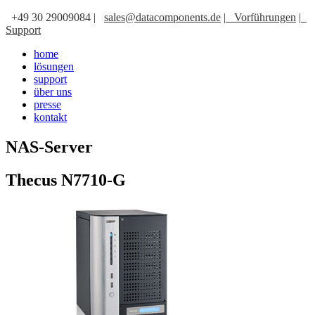
+49 30 29009084 |
sales@datacomponents.de
|
Vorführungen
|
Support
home
lösungen
support
über uns
presse
kontakt
NAS-Server
Thecus N7710-G